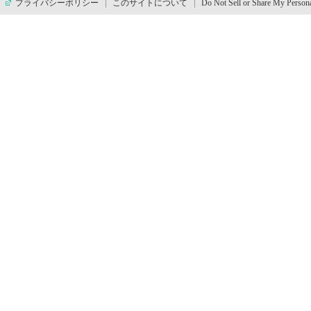
プライバシーポリシー
このサイトについて
Do Not Sell or Share My Persona
す
本
文
へ
移
動
し
ま
す