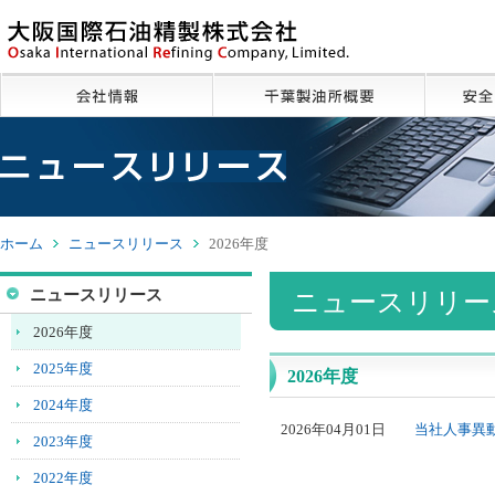
ペ
ー
ジ
内
移
動
用
の
リ
ン
ク
ホーム
ニュースリリース
2026年度
で
す
ニュースリリース
ニュースリリース
サ
イ
2026年度
ト
内
2025年度
2026年度
共
2024年度
通
当社人事異
2026年04月01日
メ
2023年度
ニ
ュ
2022年度