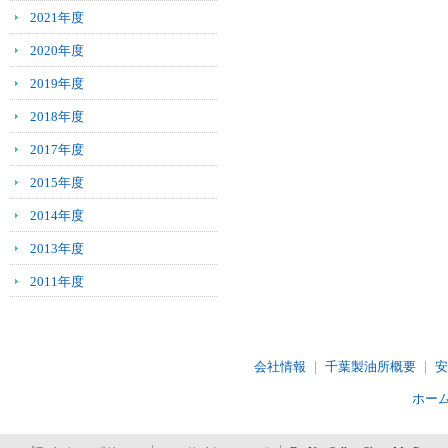
ー
2021年度
へ
移
2020年度
動
し
2019年度
ま
2018年度
す
カ
2017年度
テ
ゴ
2015年度
リ
2014年度
ー
共
2013年度
通
メ
2011年度
ニ
ュ
ー
へ
会社情報
｜
千葉製油所概要
｜
安
移
ホー
動
し
ま