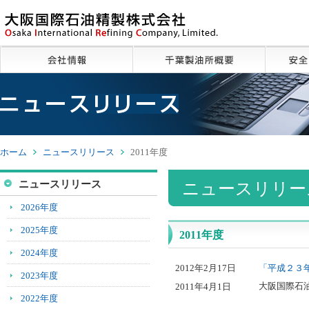
ペ
ー
ジ
内
移
動
用
の
リ
ン
ク
ホーム
ニュースリリース
2011年度
で
す
ニュースリリース
ニュースリリース
サ
イ
2026年度
ト
内
2025年度
2011年度
共
2024年度
通
「平成２３
2012年2月17日
メ
2023年度
ニ
大阪国際石
2011年4月1日
ュ
2022年度