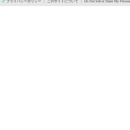
プライバシーポリシー
このサイトについて
Do Not Sell or Share My Persona
す
本
文
へ
移
動
し
ま
す