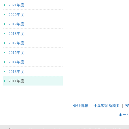
ー
2021年度
へ
移
2020年度
動
し
2019年度
ま
2018年度
す
カ
2017年度
テ
ゴ
2015年度
リ
2014年度
ー
共
2013年度
通
メ
2011年度
ニ
ュ
ー
へ
会社情報
｜
千葉製油所概要
｜
安
移
ホー
動
し
ま